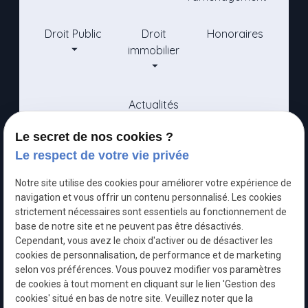
Droit Public
Droit
Honoraires
immobilier
Actualités
Le secret de nos cookies ?
Maître DUVAL-ZOUARI, avocate en droit public, droit de
Le respect de votre vie privée
l'urbanisme et droit immobilier à Marseille. Conseil et
défense sur mesure.
Notre site utilise des cookies pour améliorer votre expérience de
Siret :
navigation et vous offrir un contenu personnalisé. Les cookies
Mentions légales
53036310000088
strictement nécessaires sont essentiels au fonctionnement de
base de notre site et ne peuvent pas être désactivés.
Cependant, vous avez le choix d'activer ou de désactiver les
Politique de
cookies de personnalisation, de performance et de marketing
confidentialité
selon vos préférences. Vous pouvez modifier vos paramètres
de cookies à tout moment en cliquant sur le lien 'Gestion des
Gestion
Plan du
cookies' situé en bas de notre site. Veuillez noter que la