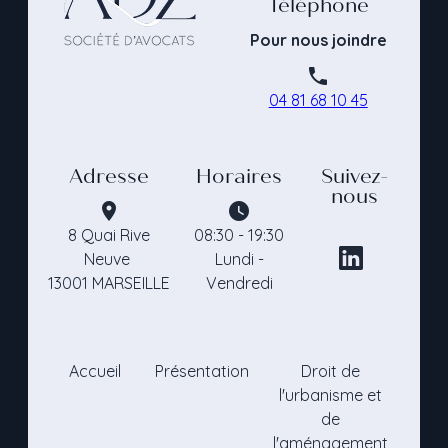
Téléphone
Pour nous joindre
phone
04 81 68 10 45
Adresse
Horaires
Suivez-
nous
place
watch_later
8 Quai Rive
08:30 - 19:30
Neuve
Lundi -
13001 MARSEILLE
Vendredi
Accueil
Présentation
Droit de
l'urbanisme et
de
l'aménagement